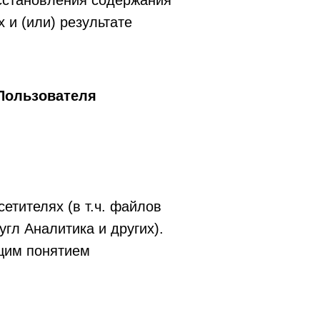
сстановления содержания
и (или) результате
Пользователя
етителях (в т.ч. файлов
угл Аналитика и других).
щим понятием