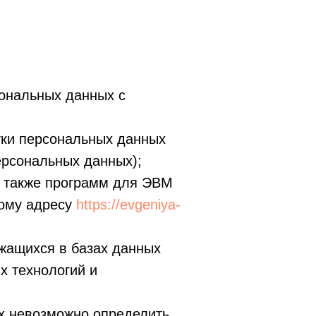
ональных данных с
тки персональных данных
ерсональных данных);
а также программ для ЭВМ
вому адресу
https://evgeniya-
жащихся в базах данных
х технологий и
х невозможно определить